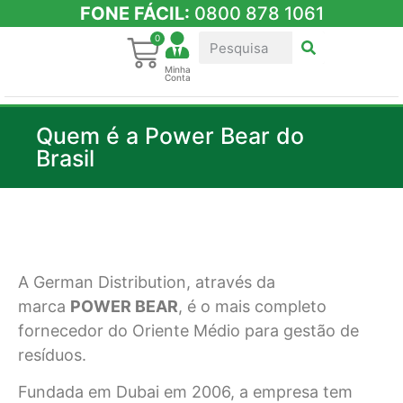
FONE FÁCIL:
0800 878 1061
0
Minha
Conta
Quem é a Power Bear do
Brasil
A German Distribution, através da
marca
POWER BEAR
, é o mais completo
fornecedor do Oriente Médio para gestão de
resíduos.
Fundada em Dubai em 2006, a empresa tem