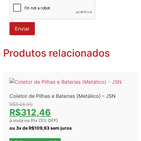
Produtos relacionados
Coletor de Pilhas e Baterias (Metálico) – JSN
R$
548,90
R$
312,46
à vista no Pix (5% OFF)
ou
3
x de
R$
109,63
sem juros