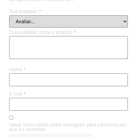
Sua avaliação
*
Sua avaliação sobre o produto
*
Nome
*
E-mail
*
Salvar meus dados neste navegador para a próxima vez
que eu comentar.