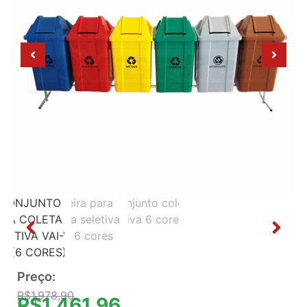
Preço:
R$
1.978,90
R$
1.461,96