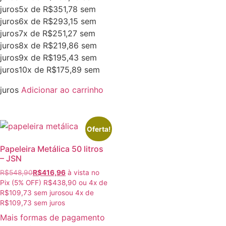
juros
5x de
R$
351,78
sem
juros
6x de
R$
293,15
sem
juros
7x de
R$
251,27
sem
juros
8x de
R$
219,86
sem
juros
9x de
R$
195,43
sem
juros
10x de
R$
175,89
sem
juros
Adicionar ao carrinho
Oferta!
Papeleira Metálica 50 litros
– JSN
R$
548,90
R$
416,96
à vista no
Pix (5% OFF)
R$
438,90
ou
4
x de
R$
109,73
sem juros
ou
4
x de
R$
109,73
sem juros
Mais formas de pagamento