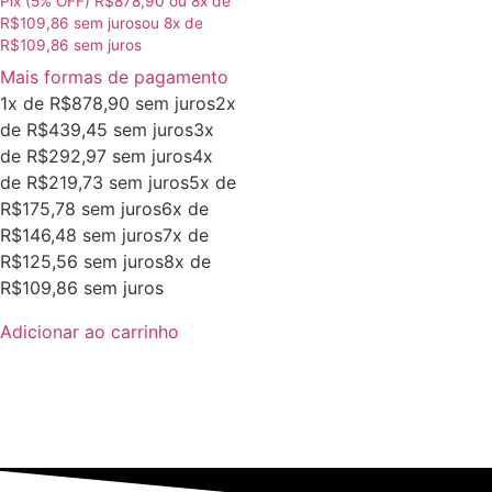
Pix (5% OFF)
R$
878,90
ou
8
x de
R$
109,86
sem juros
ou
8
x de
R$
109,86
sem juros
Mais formas de pagamento
1x de
R$
878,90
sem juros
2x
de
R$
439,45
sem juros
3x
de
R$
292,97
sem juros
4x
de
R$
219,73
sem juros
5x de
R$
175,78
sem juros
6x de
R$
146,48
sem juros
7x de
R$
125,56
sem juros
8x de
R$
109,86
sem juros
Adicionar ao carrinho