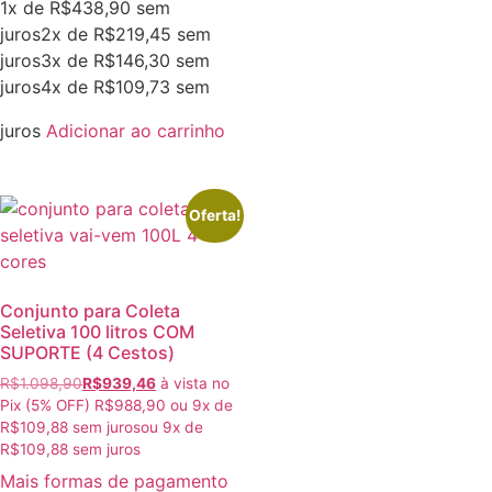
1x de
R$
438,90
sem
juros
2x de
R$
219,45
sem
juros
3x de
R$
146,30
sem
juros
4x de
R$
109,73
sem
juros
Adicionar ao carrinho
Oferta!
Conjunto para Coleta
Seletiva 100 litros COM
SUPORTE (4 Cestos)
R$
1.098,90
R$
939,46
à vista no
Pix (5% OFF)
R$
988,90
ou
9
x de
R$
109,88
sem juros
ou
9
x de
R$
109,88
sem juros
Mais formas de pagamento