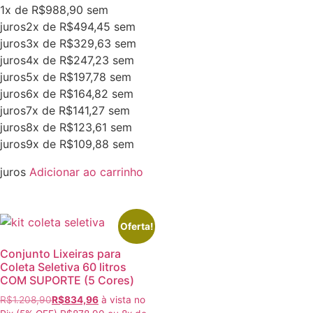
1x de
R$
988,90
sem
juros
2x de
R$
494,45
sem
juros
3x de
R$
329,63
sem
juros
4x de
R$
247,23
sem
juros
5x de
R$
197,78
sem
juros
6x de
R$
164,82
sem
juros
7x de
R$
141,27
sem
juros
8x de
R$
123,61
sem
juros
9x de
R$
109,88
sem
juros
Adicionar ao carrinho
Oferta!
Conjunto Lixeiras para
Coleta Seletiva 60 litros
COM SUPORTE (5 Cores)
R$
1.208,90
R$
834,96
à vista no