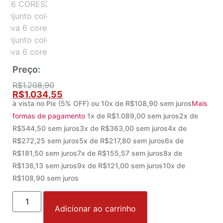
Preço:
R$
1.208,90
R$
1.034,55
à vista no Pix (5% OFF)
ou
10
x de
R$
108,90
sem juros
Mais
formas de pagamento
1x de
R$
1.089,00
sem juros
2x de
R$
544,50
sem juros
3x de
R$
363,00
sem juros
4x de
R$
272,25
sem juros
5x de
R$
217,80
sem juros
6x de
R$
181,50
sem juros
7x de
R$
155,57
sem juros
8x de
R$
136,13
sem juros
9x de
R$
121,00
sem juros
10x de
R$
108,90
sem juros
Adicionar ao carrinho