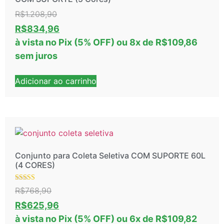
R$
1.208,90
R$
834,96
à vista no Pix (5% OFF)
ou
8
x de
R$
109,86
sem juros
Adicionar ao carrinho
Conjunto para Coleta Seletiva COM SUPORTE 60L
(4 CORES)
Avaliação
R$
768,90
5.00
de 5
R$
625,96
à vista no Pix (5% OFF)
ou
6
x de
R$
109,82