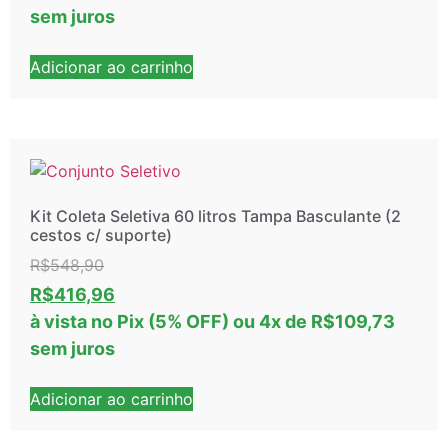
sem juros
Adicionar ao carrinho
Kit Coleta Seletiva 60 litros Tampa Basculante (2
cestos c/ suporte)
R$
548,90
R$
416,96
à vista no Pix (5% OFF)
ou
4
x de
R$
109,73
sem juros
Adicionar ao carrinho